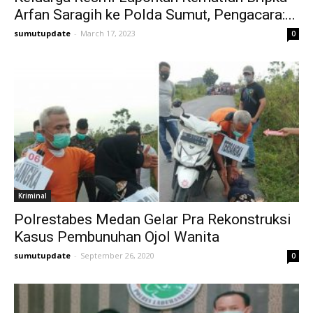
Arfan Saragih ke Polda Sumut, Pengacara:...
sumutupdate
-
March 17, 2023
0
Kriminal
Polrestabes Medan Gelar Pra Rekonstruksi
Kasus Pembunuhan Ojol Wanita
sumutupdate
-
September 26, 2020
0