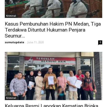
Kriminal
Kasus Pembunuhan Hakim PN Medan, Tiga
Terdakwa Dituntut Hukuman Penjara
Seumur...
sumutupdate
-
June 11, 2020
0
Kriminal
Keluarga Resmi Laporkan Kematian Bripka