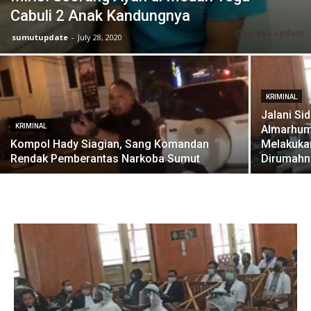
Cabuli 2 Anak Kandungnya
sumutupdate
-
July 28, 2020
KRIMINAL
Jalani Si
KRIMINAL
Almarhum
Kompol Hady Siagian, Sang Komandan
Melakuka
Rendak Pemberantas Narkoba Sumut
Dirumahn