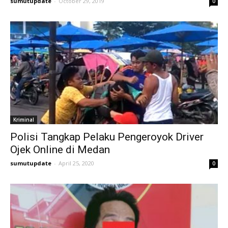
sumutupdate
-
October 29, 2019
0
Kriminal
Polisi Tangkap Pelaku Pengeroyok Driver
Ojek Online di Medan
sumutupdate
-
April 25, 2020
0