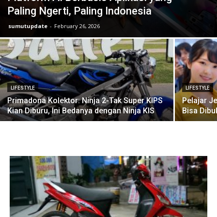
Paling Ngerti, Paling Indonesia
sumutupdate
-
February 26, 2026
LIFESTYLE
LIFESTYLE
Primadona Kolektor: Ninja 2-Tak Super KIPS
Pelajar J
Kian Diburu, Ini Bedanya dengan Ninja KIS
Bisa Dibu