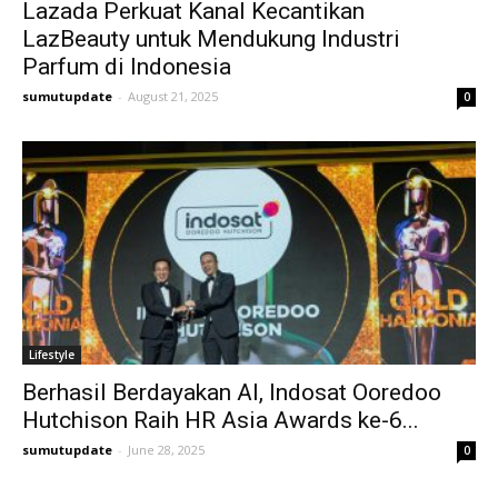
Lazada Perkuat Kanal Kecantikan
LazBeauty untuk Mendukung Industri
Parfum di Indonesia
sumutupdate
-
August 21, 2025
0
Lifestyle
Berhasil Berdayakan AI, Indosat Ooredoo
Hutchison Raih HR Asia Awards ke-6...
sumutupdate
-
June 28, 2025
0