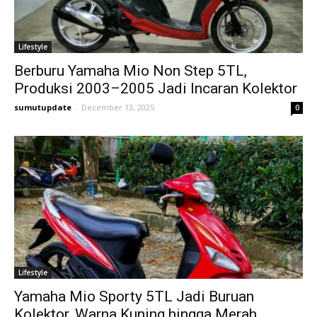
Lifestyle
Berburu Yamaha Mio Non Step 5TL,
Produksi 2003–2005 Jadi Incaran Kolektor
sumutupdate
-
December 13, 2025
0
Lifestyle
Yamaha Mio Sporty 5TL Jadi Buruan
Kolektor, Warna Kuning hingga Merah...