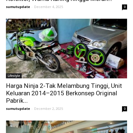
sumutupdate
-
December 4, 2025
0
Lifestyle
Harga Ninja 2-Tak Melambung Tinggi, Unit
Keluaran 2014–2015 Berkonsep Original
Pabrik...
sumutupdate
-
December 2, 2025
0