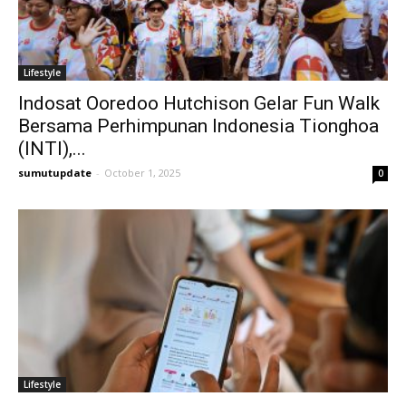
Lifestyle
Indosat Ooredoo Hutchison Gelar Fun Walk
Bersama Perhimpunan Indonesia Tionghoa
(INTI),...
sumutupdate
-
October 1, 2025
0
Lifestyle