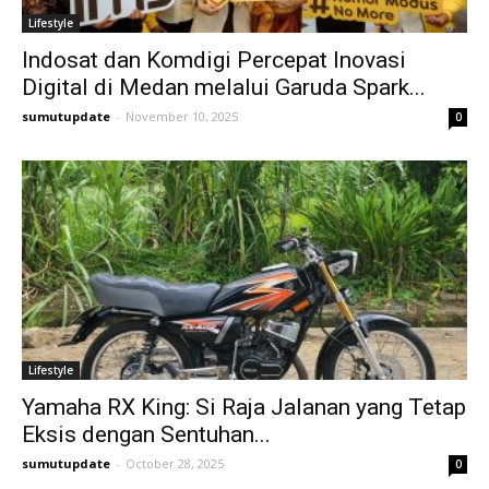
Lifestyle
Indosat dan Komdigi Percepat Inovasi
Digital di Medan melalui Garuda Spark...
sumutupdate
-
November 10, 2025
0
Lifestyle
Yamaha RX King: Si Raja Jalanan yang Tetap
Eksis dengan Sentuhan...
sumutupdate
-
October 28, 2025
0