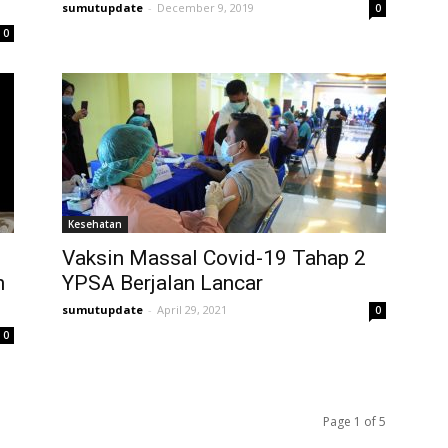
sumutupdate
-
December 9, 2019
0
0
Kesehatan
Vaksin Massal Covid-19 Tahap 2
h
YPSA Berjalan Lancar
sumutupdate
-
April 29, 2021
0
0
Page 1 of 5