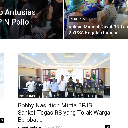
b Antusias
PIN Polio
KESEHATAN
Vaksin Massal Covid-19 Ta
2 YPSA Berjalan Lancar
Kesehatan
Bobby Nasution Minta BPJS
Sanksi Tegas RS yang Tolak Warga
Berobat...
0
sumutupdate
-
May 6, 2026
0