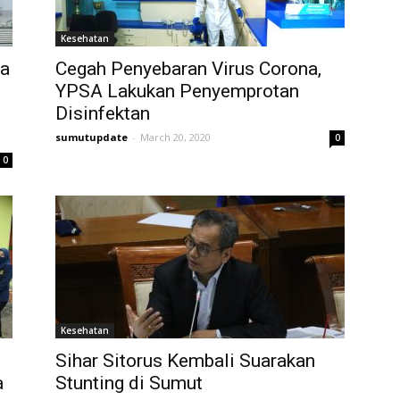
Kesehatan
da
Cegah Penyebaran Virus Corona,
YPSA Lakukan Penyemprotan
Disinfektan
sumutupdate
-
March 20, 2020
0
0
Kesehatan
Sihar Sitorus Kembali Suarakan
a
Stunting di Sumut