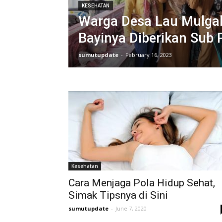
KESEHATAN
Warga Desa Lau Mulga
Bayinya Diberikan Sub 
sumutupdate
-
February 16, 2023
Kesehatan
Cara Menjaga Pola Hidup Sehat,
Simak Tipsnya di Sini
sumutupdate
-
June 7, 2020