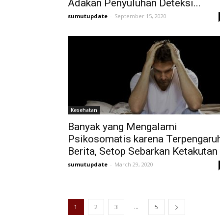
Adakan Penyuluhan Deteksi...
sumutupdate
-
September 15, 2020
Kesehatan
Banyak yang Mengalami
Psikosomatis karena Terpengaru
Berita, Setop Sebarkan Ketakutan
sumutupdate
-
March 29, 2020
...
1
2
3
5