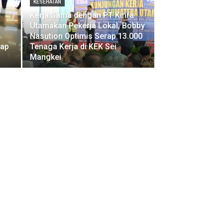
KESEHATAN
Kerja Sama dengan PT Kinra
Utamakan Pekerja Lokal, Bobby
Nasution Optimis Serap 13.000
hap
Tenaga Kerja di KEK Sei
Mangkei