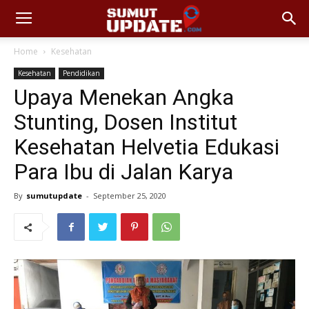
Home
Kesehatan
Kesehatan
Pendidikan
Upaya Menekan Angka
Stunting, Dosen Institut
Kesehatan Helvetia Edukasi
Para Ibu di Jalan Karya
By
sumutupdate
-
September 25, 2020