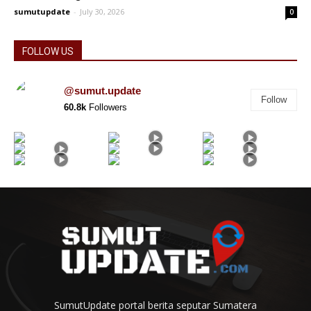
sumutupdate
-
July 30, 2026
0
FOLLOW US
@sumut.update
Follow
60.8k
Followers
SumutUpdate portal berita seputar Sumatera