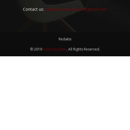
Contact us:
redaksisumutupdate@gmail.com
Redaksi
© 2019
SumutUpdate.
. All Rights Reserved.