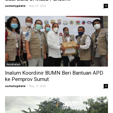
sumutupdate
-
May 25, 2020
0
Kesehatan
Inalum Koordinir BUMN Beri Bantuan APD
ke Pemprov Sumut
sumutupdate
-
May 13, 2020
0