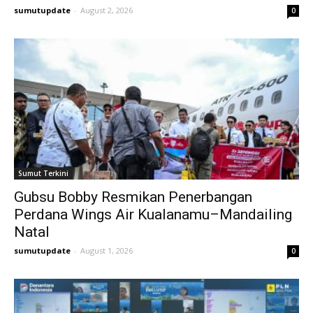
sumutupdate
-
August 2, 2026
0
Sumut Terkini
Gubsu Bobby Resmikan Penerbangan
Perdana Wings Air Kualanamu–Mandailing
Natal
sumutupdate
-
August 1, 2026
0