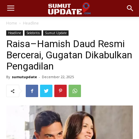
Home
Headline
Headline
Selebritis
Sumut Update
Raisa–Hamish Daud Resmi
Bercerai, Gugatan Dikabulkan
Pengadilan
By
sumutupdate
-
December 22, 2025