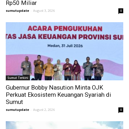
Rp50 Miliar
sumutupdate
-
August 3, 2026
0
Sumut Terkini
Gubernur Bobby Nasution Minta OJK
Perkuat Ekosistem Keuangan Syariah di
Sumut
sumutupdate
-
August 2, 2026
0