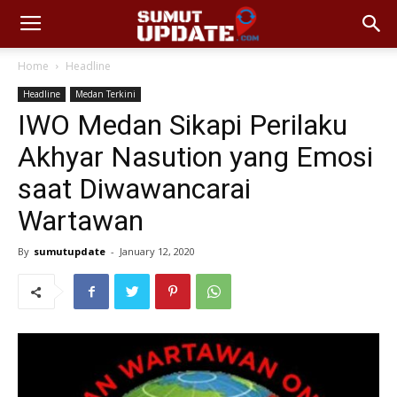
Home
Headline
Headline
Medan Terkini
IWO Medan Sikapi Perilaku
Akhyar Nasution yang Emosi
saat Diwawancarai
Wartawan
By
sumutupdate
-
January 12, 2020