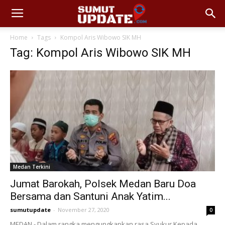
Home
Tags
Kompol Aris Wibowo SIK MH
Tag: Kompol Aris Wibowo SIK MH
Medan Terkini
Jumat Barokah, Polsek Medan Baru Doa
Bersama dan Santuni Anak Yatim...
sumutupdate
-
November 27, 2020
0
MEDAN - Dalam rangka mengungkapkan rasa Syukur Kepada