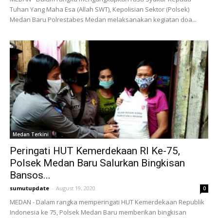
Tuhan Yang Maha Esa (Allah SWT), Kepolisian Sektor (Polsek)
Medan Baru Polrestabes Medan melaksanakan kegiatan doa...
Medan Terkini
Peringati HUT Kemerdekaan RI Ke-75,
Polsek Medan Baru Salurkan Bingkisan
Bansos...
sumutupdate
-
August 19, 2020
0
MEDAN - Dalam rangka memperingati HUT Kemerdekaan Republik
Indonesia ke 75, Polsek Medan Baru memberikan bingkisan